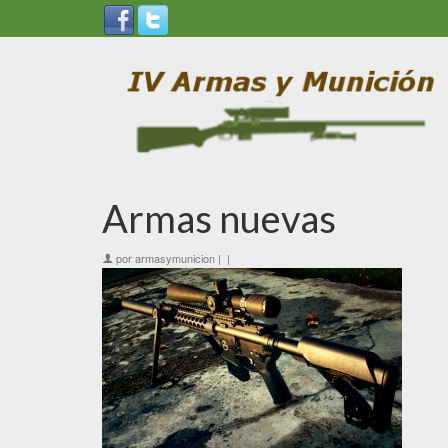
Armas nuevas
por
armasymunicion
|
|