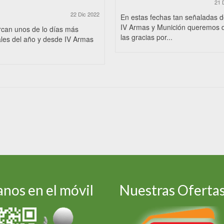
21 
22 Dic 2022
En estas fechas tan señaladas 
IV Armas y Munición queremos 
rcan unos de lo días más
las gracias por...
les del año y desde IV Armas
nos en el móvil
Nuestras Oferta