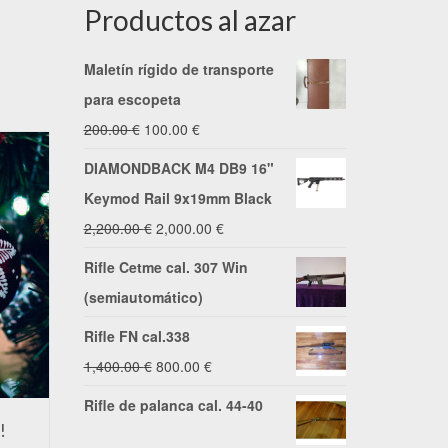
Productos al azar
Maletín rígido de transporte
para escopeta
El
El
200.00
€
100.00
€
precio
precio
DIAMONDBACK M4 DB9 16"
original
actual
Keymod Rail 9x19mm Black
era:
es:
El
El
2,200.00
€
2,000.00
€
200.00 €.
100.00 €.
precio
precio
Rifle Cetme cal. 307 Win
original
actual
(semiautomático)
era:
es:
Rifle FN cal.338
2,200.00 €.
2,000.00 €.
El
El
1,400.00
€
800.00
€
precio
precio
Rifle de palanca cal. 44-40
original
actual
!
Os deseamos unas Felices
Precio de 