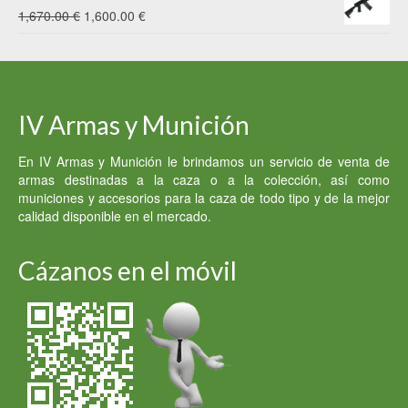
original
actual
El
El
1,670.00
€
1,600.00
€
era:
es:
precio
precio
3,000.00 €.
2,200.00 €.
original
actual
era:
es:
IV Armas y Munición
1,670.00 €.
1,600.00 €.
En IV Armas y Munición le brindamos un servicio de venta de
armas destinadas a la caza o a la colección, así como
municiones y accesorios para la caza de todo tipo y de la mejor
calidad disponible en el mercado.
Cázanos en el móvil