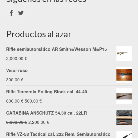
Productos al azar
Rifle semiautomático AR Smith&Wesson M&P15
2,000.00
€
Visor ruso
300.00
€
Rifle Tercerola Rolling Block cal. 44-40
El
El
600.00
€
500.00
€
precio
precio
CARABINA ANSCHUTZ 54.30 cal. 22LR
original
actual
El
El
3,000.00
€
2,200.00
€
era:
es:
precio
precio
Rifle VZ-58 Tactical cal. 222 Rem. Semiautomático
600.00 €.
500.00 €.