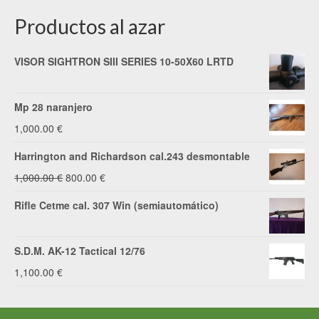
Productos al azar
VISOR SIGHTRON SIII SERIES 10-50X60 LRTD
Mp 28 naranjero
1,000.00
€
Harrington and Richardson cal.243 desmontable
El
El
1,000.00
€
800.00
€
precio
precio
Rifle Cetme cal. 307 Win (semiautomático)
original
actual
era:
es:
S.D.M. AK-12 Tactical 12/76
1,000.00 €.
800.00 €.
1,100.00
€