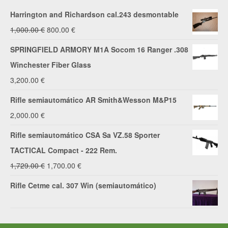
Harrington and Richardson cal.243 desmontable
El
El
1,000.00
€
800.00
€
precio
precio
SPRINGFIELD ARMORY M1A Socom 16 Ranger .308
original
actual
Winchester Fiber Glass
era:
es:
3,200.00
€
1,000.00 €.
800.00 €.
Rifle semiautomático AR Smith&Wesson M&P15
2,000.00
€
Rifle semiautomático CSA Sa VZ.58 Sporter
TACTICAL Compact - 222 Rem.
El
El
1,729.00
€
1,700.00
€
precio
precio
Rifle Cetme cal. 307 Win (semiautomático)
original
actual
era:
es:
1,729.00 €.
1,700.00 €.