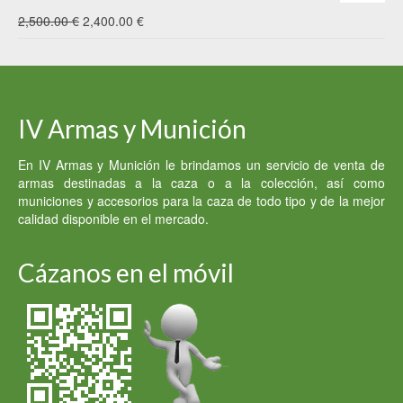
El
El
2,500.00
€
2,400.00
€
precio
precio
original
actual
era:
es:
IV Armas y Munición
2,500.00 €.
2,400.00 €.
En IV Armas y Munición le brindamos un servicio de venta de
armas destinadas a la caza o a la colección, así como
municiones y accesorios para la caza de todo tipo y de la mejor
calidad disponible en el mercado.
Cázanos en el móvil