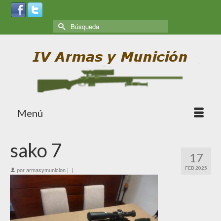
Menú
sako 7
17
FEB 2025
por
armasymunicion
|
|