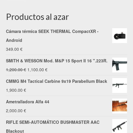
Productos al azar
Cámara térmica SEEK THERMAL CompactXR -
Android
349.00
€
SMITH & WESSON Mod. M&P 15 Sport II 16 ".223R.
El
El
1,200.00
€
1,100.00
€
precio
precio
CMMG M4 Tactical Carbine 9x19 Parabellum Black
original
actual
1,900.00
€
era:
es:
Ametralladora Alfa 44
1,200.00 €.
1,100.00 €.
2,000.00
€
RIFLE SEMI-AUTOMÁTICO BUSHMASTER AAC
Blackout