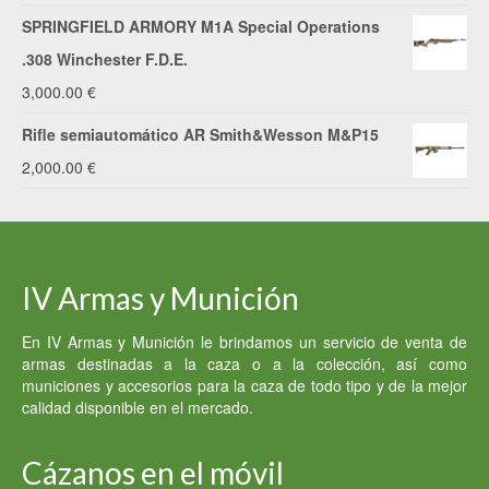
precio
precio
SPRINGFIELD ARMORY M1A Special Operations
original
actual
.308 Winchester F.D.E.
era:
es:
3,000.00
€
4,000.00 €.
2,000.00 €.
Rifle semiautomático AR Smith&Wesson M&P15
2,000.00
€
IV Armas y Munición
En IV Armas y Munición le brindamos un servicio de venta de
armas destinadas a la caza o a la colección, así como
municiones y accesorios para la caza de todo tipo y de la mejor
calidad disponible en el mercado.
Cázanos en el móvil