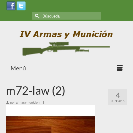
Menú
m72-law (2)
4
JUN 2015
por
armasymunicion
|
|