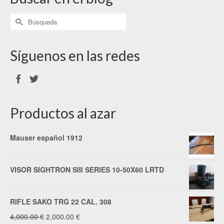
Síguenos en las redes
Productos al azar
Mauser español 1912
VISOR SIGHTRON SIII SERIES 10-50X60 LRTD
RIFLE SAKO TRG 22 CAL. 308
El
El
4,000.00
€
2,000.00
€