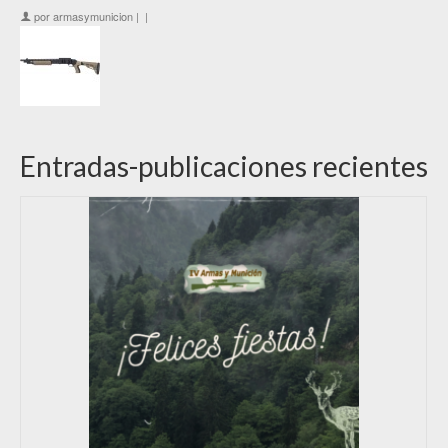
por
armasymunicion
|
|
Entradas-publicaciones recientes