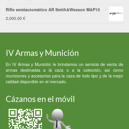
precio
precio
Rifle semiautomático AR Smith&Wesson M&P15
original
actual
2,000.00
€
era:
es:
3,200.00 €.
2,900.00 €.
IV Armas y Munición
En IV Armas y Munición le brindamos un servicio de venta de
armas destinadas a la caza o a la colección, así como
municiones y accesorios para la caza de todo tipo y de la mejor
calidad disponible en el mercado.
Cázanos en el móvil