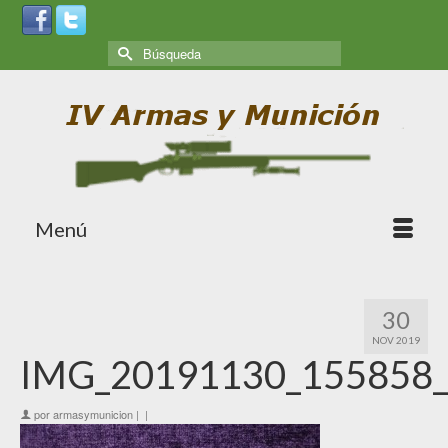
Menú
30
NOV 2019
IMG_20191130_155858
por
armasymunicion
|
|