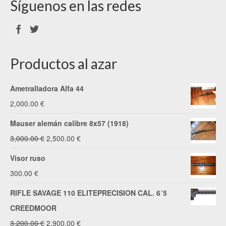
Síguenos en las redes
Productos al azar
Ametralladora Alfa 44
2,000.00
€
Mauser alemán calibre 8x57 (1918)
El
El
3,000.00
€
2,500.00
€
precio
precio
Visor ruso
original
actual
300.00
€
era:
es:
RIFLE SAVAGE 110 ELITEPRECISION CAL. 6´5
3,000.00 €.
2,500.00 €.
CREEDMOOR
El
El
3,200.00
€
2,900.00
€