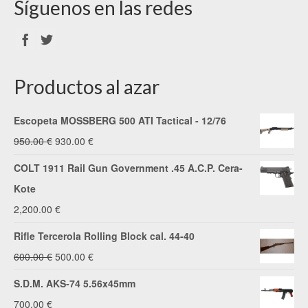
Síguenos en las redes
Productos al azar
Escopeta MOSSBERG 500 ATI Tactical - 12/76
El
El
950.00
€
930.00
€
precio
precio
COLT 1911 Rail Gun Government .45 A.C.P. Cera-
original
actual
Kote
era:
es:
2,200.00
€
950.00 €.
930.00 €.
Rifle Tercerola Rolling Block cal. 44-40
El
El
600.00
€
500.00
€
precio
precio
S.D.M. AKS-74 5.56x45mm
original
actual
700.00
€