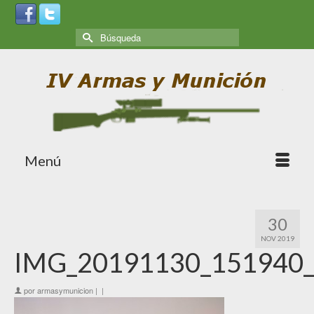
Menú
30
NOV 2019
IMG_20191130_151940
por
armasymunicion
|
|