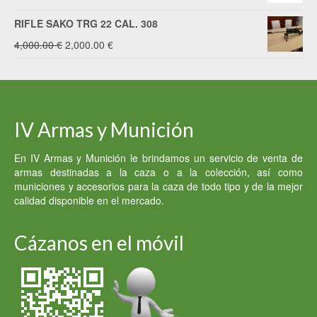
era:
es:
RIFLE SAKO TRG 22 CAL. 308
600.00 €.
500.00 €.
El
El
4,000.00
€
2,000.00
€
precio
precio
original
actual
era:
es:
IV Armas y Munición
4,000.00 €.
2,000.00 €.
En IV Armas y Munición le brindamos un servicio de venta de
armas destinadas a la caza o a la colección, así como
municiones y accesorios para la caza de todo tipo y de la mejor
calidad disponible en el mercado.
Cázanos en el móvil