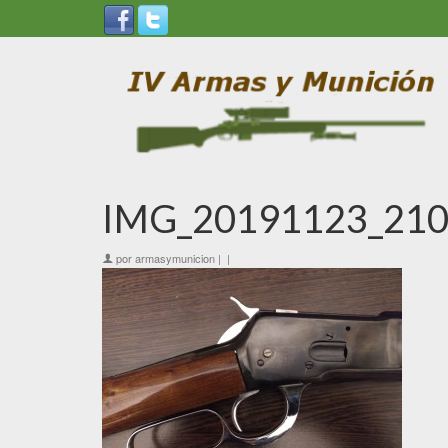
IMG_20191123_210
por
armasymunicion
|
|