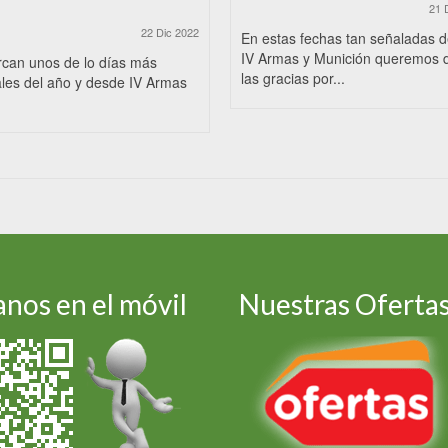
21 
22 Dic 2022
En estas fechas tan señaladas 
IV Armas y Munición queremos 
rcan unos de lo días más
las gracias por...
les del año y desde IV Armas
nos en el móvil
Nuestras Oferta