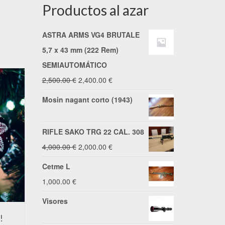
Productos al azar
ASTRA ARMS VG4 BRUTALE
5,7 x 43 mm (222 Rem)
SEMIAUTOMÁTICO
El
El
2,500.00
€
2,400.00
€
precio
precio
Mosin nagant corto (1943)
original
actual
era:
es:
RIFLE SAKO TRG 22 CAL. 308
2,500.00 €.
2,400.00 €.
El
El
4,000.00
€
2,000.00
€
precio
precio
Cetme L
original
actual
1,000.00
€
era:
es:
Visores
4,000.00 €.
2,000.00 €.
!
Os deseamos unas Felices
Precio de 