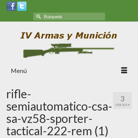
Menú
rifle-
3
semiautomatico-csa-
FEB 2019
sa-vz58-sporter-
tactical-222-rem (1)