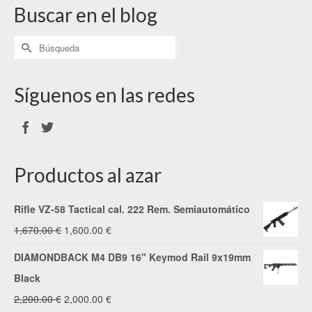
Buscar en el blog
Síguenos en las redes
Productos al azar
Rifle VZ-58 Tactical cal. 222 Rem. Semiautomático
El
El
1,670.00
€
1,600.00
€
precio
precio
DIAMONDBACK M4 DB9 16" Keymod Rail 9x19mm
original
actual
Black
era:
es:
El
El
2,200.00
€
2,000.00
€