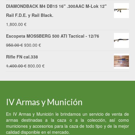
1,670.00 €.
1,600.00 €.
precio
precio
DIAMONDBACK M4 DB15 16" .300AAC M-Lok 12"
original
actual
Rail F.D.E. y Rail Black.
era:
es:
1,800.00
€
2,200.00 €.
2,000.00 €.
Escopeta MOSSBERG 500 ATI Tactical - 12/76
El
El
950.00
€
930.00
€
precio
precio
Rifle FN cal.338
original
actual
El
El
1,400.00
€
800.00
€
era:
es:
precio
precio
950.00 €.
930.00 €.
original
actual
era:
es:
IV Armas y Munición
1,400.00 €.
800.00 €.
En IV Armas y Munición le brindamos un servicio de venta de
armas destinadas a la caza o a la colección, así como
municiones y accesorios para la caza de todo tipo y de la mejor
calidad disponible en el mercado.