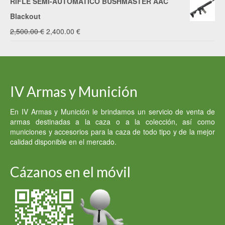
RIFLE SEMI-AUTOMÁTICO BUSHMASTER AAC
original
actual
Blackout
era:
es:
El
El
2,500.00
€
2,400.00
€
600.00 €.
500.00 €.
precio
precio
original
actual
era:
es:
IV Armas y Munición
2,500.00 €.
2,400.00 €.
En IV Armas y Munición le brindamos un servicio de venta de
armas destinadas a la caza o a la colección, así como
municiones y accesorios para la caza de todo tipo y de la mejor
calidad disponible en el mercado.
Cázanos en el móvil