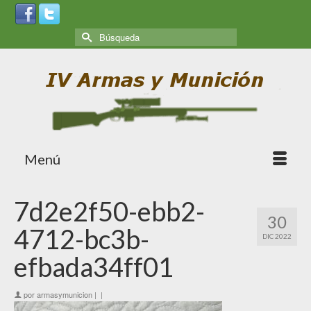
Menú
7d2e2f50-ebb2-
30
4712-bc3b-
DIC 2022
efbada34ff01
por
armasymunicion
|
|