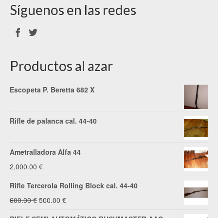
Síguenos en las redes
Productos al azar
Escopeta P. Beretta 682 X
Rifle de palanca cal. 44-40
Ametralladora Alfa 44
2,000.00
€
Rifle Tercerola Rolling Block cal. 44-40
El
El
600.00
€
500.00
€
precio
precio