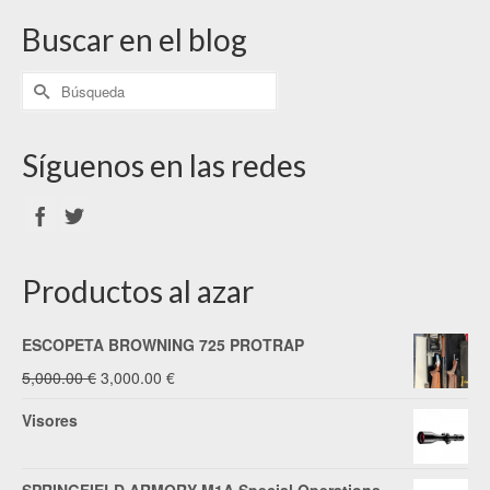
Buscar en el blog
Síguenos en las redes
Productos al azar
ESCOPETA BROWNING 725 PROTRAP
El
El
5,000.00
€
3,000.00
€
precio
precio
Visores
original
actual
era:
es: