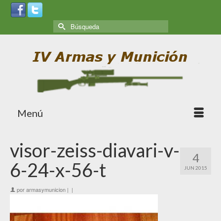
Menú
visor-zeiss-diavari-v-
4
6-24-x-56-t
JUN 2015
por
armasymunicion
|
|