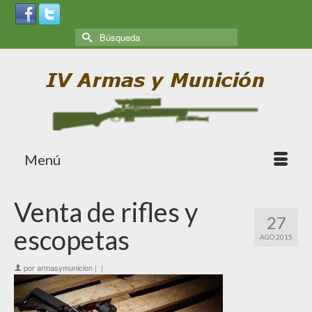
Menú
Venta de rifles y
27
escopetas
AGO 2015
por
armasymunicion
|
|