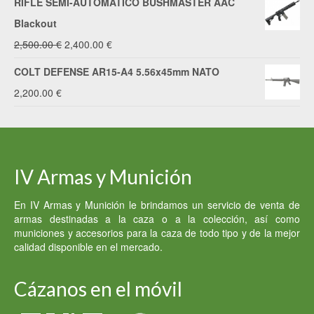
RIFLE SEMI-AUTOMÁTICO BUSHMASTER AAC
4,000.00 €.
2,000.00 €.
Blackout
El
El
2,500.00
€
2,400.00
€
precio
precio
COLT DEFENSE AR15-A4 5.56x45mm NATO
original
actual
2,200.00
€
era:
es:
2,500.00 €.
2,400.00 €.
IV Armas y Munición
En IV Armas y Munición le brindamos un servicio de venta de
armas destinadas a la caza o a la colección, así como
municiones y accesorios para la caza de todo tipo y de la mejor
calidad disponible en el mercado.
Cázanos en el móvil