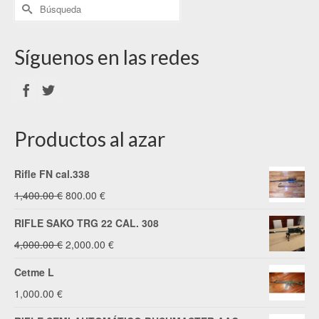
Síguenos en las redes
Productos al azar
Rifle FN cal.338
El
El
1,400.00
€
800.00
€
precio
precio
RIFLE SAKO TRG 22 CAL. 308
original
actual
El
El
4,000.00
€
2,000.00
€
era:
es:
precio
precio
Cetme L
1,400.00 €.
800.00 €.
original
actual
1,000.00
€
era:
es: