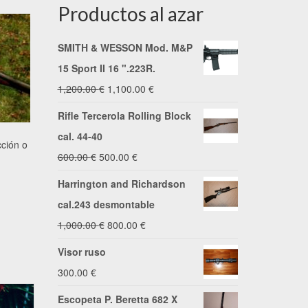
Productos al azar
SMITH & WESSON Mod. M&P
15 Sport II 16 ".223R.
El
El
1,200.00
€
1,100.00
€
precio
precio
Rifle Tercerola Rolling Block
original
actual
cal. 44-40
ción o
era:
es:
El
El
600.00
€
500.00
€
1,200.00 €.
1,100.00 €.
precio
precio
Harrington and Richardson
original
actual
cal.243 desmontable
era:
es:
El
El
1,000.00
€
800.00
€
600.00 €.
500.00 €.
precio
precio
Visor ruso
original
actual
300.00
€
era:
es:
Escopeta P. Beretta 682 X
1,000.00 €.
800.00 €.