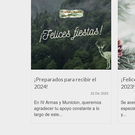
¡Preparados para recibir el
¡Felic
2024!
2023!
22 Dic 2023
En IV Armas y Municion, queremos
Se ace
agradecer tu apoyo constante a lo
especia
largo de este...
y...