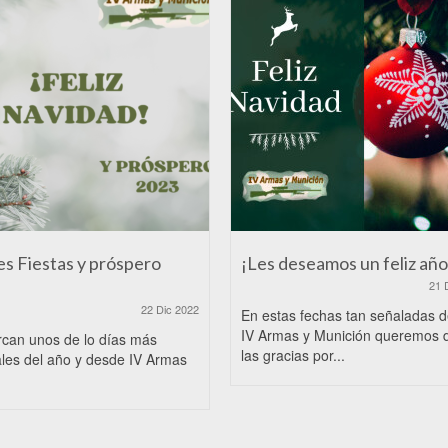
es Fiestas y próspero
¡Les deseamos un feliz año
21 
22 Dic 2022
En estas fechas tan señaladas 
IV Armas y Munición queremos 
rcan unos de lo días más
las gracias por...
les del año y desde IV Armas