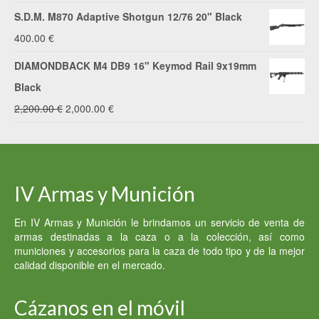
S.D.M. M870 Adaptive Shotgun 12/76 20" Black
400.00
€
DIAMONDBACK M4 DB9 16" Keymod Rail 9x19mm
Black
El
El
2,200.00
€
2,000.00
€
precio
precio
original
actual
era:
es:
IV Armas y Munición
2,200.00 €.
2,000.00 €.
En IV Armas y Munición le brindamos un servicio de venta de
armas destinadas a la caza o a la colección, así como
municiones y accesorios para la caza de todo tipo y de la mejor
calidad disponible en el mercado.
Cázanos en el móvil