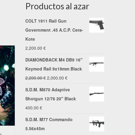
Productos al azar
COLT 1911 Rail Gun
Government .45 A.C.P. Cera-
Kote
2,200.00
€
DIAMONDBACK M4 DB9 16"
Keymod Rail 9x19mm Black
El
El
2,200.00
€
2,000.00
€
precio
precio
S.D.M. M870 Adaptive
original
actual
Shotgun 12/76 20" Black
era:
es:
400.00
€
2,200.00 €.
2,000.00 €.
S.D.M. M77 Commando
5.56x45m