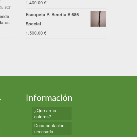
!
Os deseamos unas Felices
Precio de 
1,400.00
€
Fiestas
Dic 2021
Escopeta P. Beretta S 686
16 Dic 2020
desde
Precio de ri
daros
le ofrece el 
Desde I.V. Armas y Munición
Special
que...
aprovechamos estas fechas tan
1,500.00
€
especiales para desearos unas
Buenas Fiestas...
s
Información
¿Que arma
quieres?
Documentación
necesaria