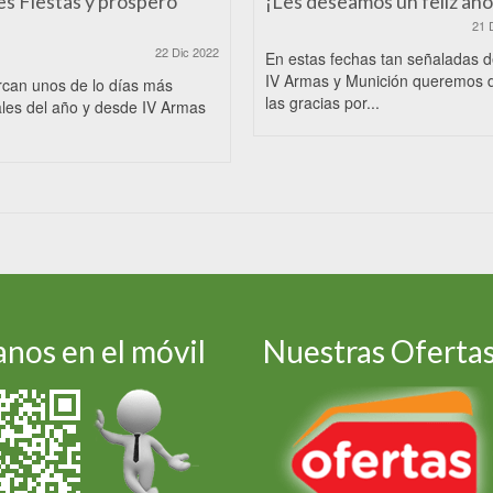
es Fiestas y próspero
¡Les deseamos un feliz año
21 
22 Dic 2022
En estas fechas tan señaladas 
IV Armas y Munición queremos 
rcan unos de lo días más
las gracias por...
les del año y desde IV Armas
nos en el móvil
Nuestras Oferta