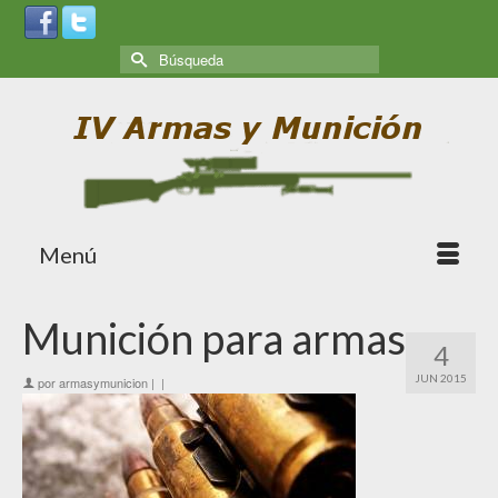
Menú
Munición para armas
4
JUN 2015
por
armasymunicion
|
|