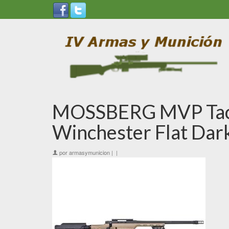
MOSSBERG MVP Tacti
Winchester Flat Dar
por
armasymunicion
|
|