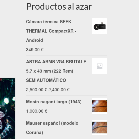
Productos al azar
Cámara térmica SEEK
THERMAL CompactXR -
Android
349.00
€
ASTRA ARMS VG4 BRUTALE
5,7 x 43 mm (222 Rem)
SEMIAUTOMÁTICO
El
El
2,500.00
€
2,400.00
€
precio
precio
Mosin nagant largo (1943)
original
actual
1,000.00
€
era:
es:
Mauser español (modelo
2,500.00 €.
2,400.00 €.
Coruña)