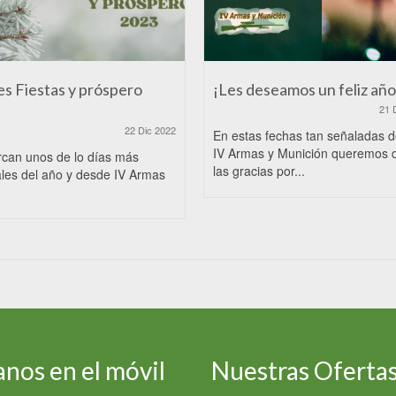
es Fiestas y próspero
¡Les deseamos un feliz año
21 
22 Dic 2022
En estas fechas tan señaladas 
IV Armas y Munición queremos 
rcan unos de lo días más
las gracias por...
les del año y desde IV Armas
nos en el móvil
Nuestras Oferta