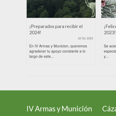
¡Preparados para recibir el
¡Felic
2024!
2023!
22 Dic 2023
En IV Armas y Municion, queremos
Se ace
agradecer tu apoyo constante a lo
especia
largo de este...
y...
IV Armas y Munición
Cáza