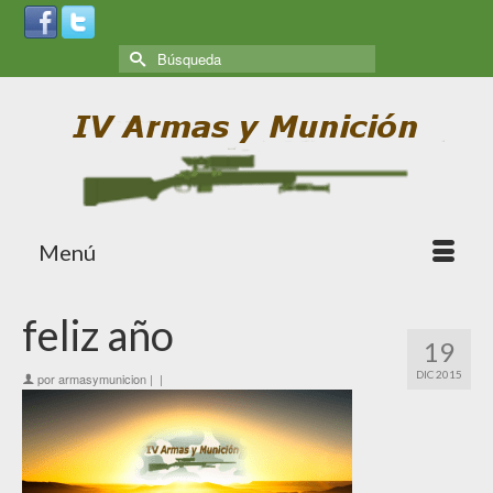
Menú
feliz año
19
DIC 2015
por
armasymunicion
|
|