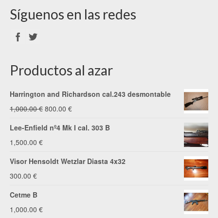
Síguenos en las redes
Productos al azar
Harrington and Richardson cal.243 desmontable
El
El
1,000.00
€
800.00
€
precio
precio
Lee-Enfield nº4 Mk I cal. 303 B
original
actual
1,500.00
€
era:
es:
Visor Hensoldt Wetzlar Diasta 4x32
1,000.00 €.
800.00 €.
300.00
€
Cetme B
1,000.00
€