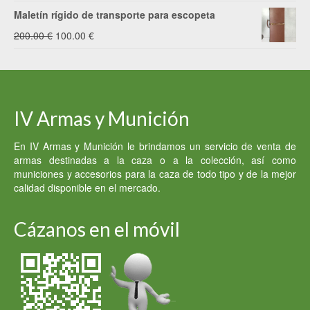
Maletín rígido de transporte para escopeta
El
El
200.00
€
100.00
€
precio
precio
original
actual
era:
es:
IV Armas y Munición
200.00 €.
100.00 €.
En IV Armas y Munición le brindamos un servicio de venta de
armas destinadas a la caza o a la colección, así como
municiones y accesorios para la caza de todo tipo y de la mejor
calidad disponible en el mercado.
Cázanos en el móvil