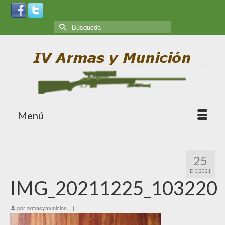
Menú
25
DIC 2021
IMG_20211225_103220
por
armasymunicion
|
|