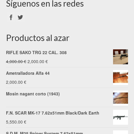
Síguenos en las redes
Productos al azar
RIFLE SAKO TRG 22 CAL. 308
El
El
4,000.00
€
2,000.00
€
precio
precio
Ametralladora Alfa 44
original
actual
2,000.00
€
era:
es:
Mosin nagant corto (1943)
4,000.00 €.
2,000.00 €.
F.N. SCAR MK-17 7.62x51mm Black/Dark Earth
5,550.00
€
S.D.M. M25 Sniper System 7.62x51mm