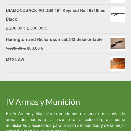
DIAMONDBACK M4 DB9 16" Keymod Rail 9x19mm
Black
El
El
2,200.00
€
2,000.00
€
precio
precio
Harrington and Richardson cal.243 desmontable
original
actual
El
El
1,000.00
€
800.00
€
era:
es:
precio
precio
M72 LAW
2,200.00 €.
2,000.00 €.
original
actual
era:
es:
1,000.00 €.
800.00 €.
IV Armas y Munición
En IV Armas y Munición le brindamos un servicio de venta de
armas destinadas a la caza o a la colección, así como
municiones y accesorios para la caza de todo tipo y de la mejor