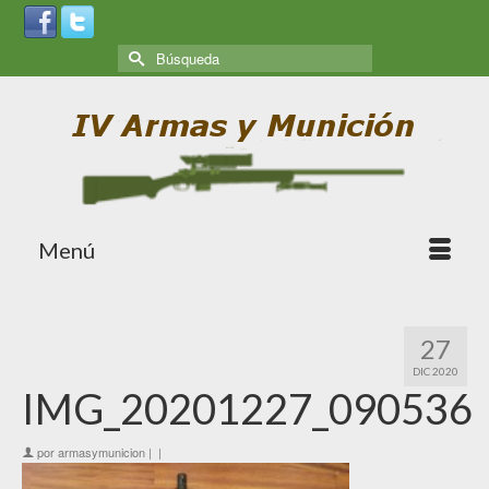
Menú
27
DIC 2020
IMG_20201227_090536
por
armasymunicion
|
|