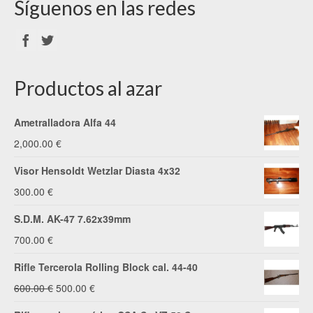
Síguenos en las redes
Productos al azar
Ametralladora Alfa 44
2,000.00
€
Visor Hensoldt Wetzlar Diasta 4x32
300.00
€
S.D.M. AK-47 7.62x39mm
700.00
€
Rifle Tercerola Rolling Block cal. 44-40
El
El
600.00
€
500.00
€
precio
precio