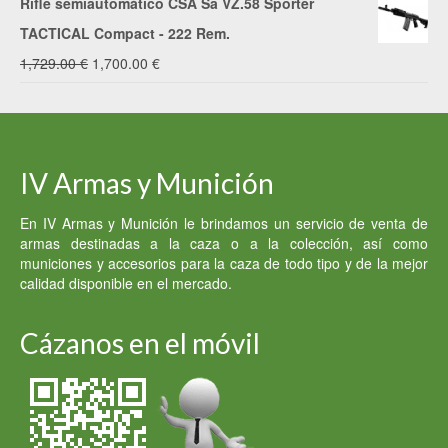
Rifle semiautomático CSA Sa VZ.58 Sporter
original
actual
TACTICAL Compact - 222 Rem.
era:
es:
El
El
1,729.00
€
1,700.00
€
600.00 €.
500.00 €.
precio
precio
original
actual
era:
es:
IV Armas y Munición
1,729.00 €.
1,700.00 €.
En IV Armas y Munición le brindamos un servicio de venta de
armas destinadas a la caza o a la colección, así como
municiones y accesorios para la caza de todo tipo y de la mejor
calidad disponible en el mercado.
Cázanos en el móvil