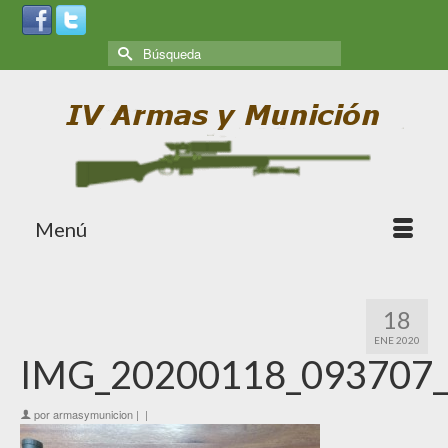
Menú
18
ENE 2020
IMG_20200118_093707
por
armasymunicion
|
|