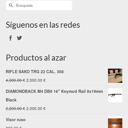
Síguenos en las redes
Productos al azar
RIFLE SAKO TRG 22 CAL. 308
El
El
4,000.00
€
2,000.00
€
precio
precio
DIAMONDBACK M4 DB9 16" Keymod Rail 9x19mm
original
actual
Black
era:
es:
El
El
2,200.00
€
2,000.00
€
4,000.00 €.
2,000.00 €.
precio
precio
Visor ruso
original
actual