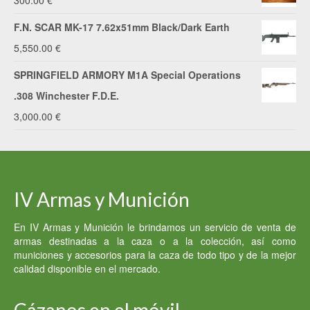
300.00
€
era:
es:
F.N. SCAR MK-17 7.62x51mm Black/Dark Earth
2,200.00 €.
2,000.00 €.
5,550.00
€
SPRINGFIELD ARMORY M1A Special Operations
.308 Winchester F.D.E.
3,000.00
€
IV Armas y Munición
En IV Armas y Munición le brindamos un servicio de venta de
armas destinadas a la caza o a la colección, así como
municiones y accesorios para la caza de todo tipo y de la mejor
calidad disponible en el mercado.