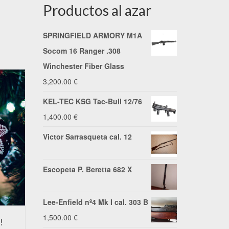
Productos al azar
SPRINGFIELD ARMORY M1A
Socom 16 Ranger .308
Winchester Fiber Glass
3,200.00
€
KEL-TEC KSG Tac-Bull 12/76
1,400.00
€
Victor Sarrasqueta cal. 12
Escopeta P. Beretta 682 X
Lee-Enfield nº4 Mk I cal. 303 B
1,500.00
€
!
Os deseamos unas Felices
Precio de 