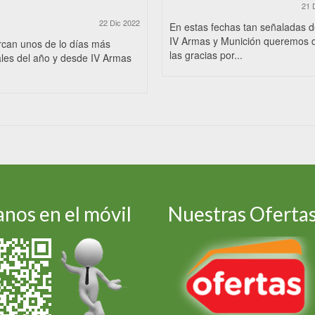
21 
22 Dic 2022
En estas fechas tan señaladas 
IV Armas y Munición queremos 
rcan unos de lo días más
las gracias por...
les del año y desde IV Armas
nos en el móvil
Nuestras Oferta