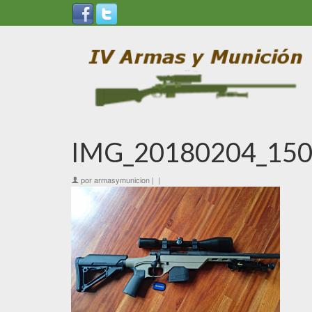
IMG_20180204_150
por
armasymunicion
|
|