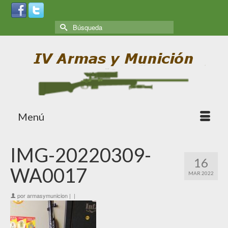
Menú
IMG-20220309-
16
WA0017
MAR 2022
por
armasymunicion
|
|