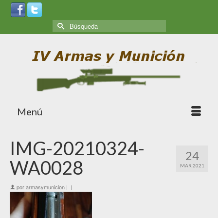
Menú
IMG-20210324-
24
WA0028
MAR 2021
por
armasymunicion
|
|