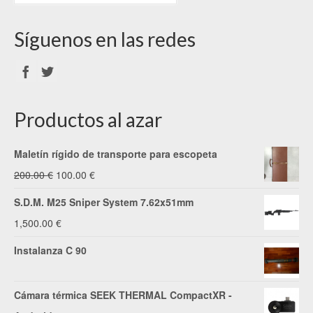
Síguenos en las redes
Productos al azar
Maletín rígido de transporte para escopeta
El
El
200.00
€
100.00
€
precio
precio
S.D.M. M25 Sniper System 7.62x51mm
original
actual
1,500.00
€
era:
es:
Instalanza C 90
200.00 €.
100.00 €.
Cámara térmica SEEK THERMAL CompactXR -