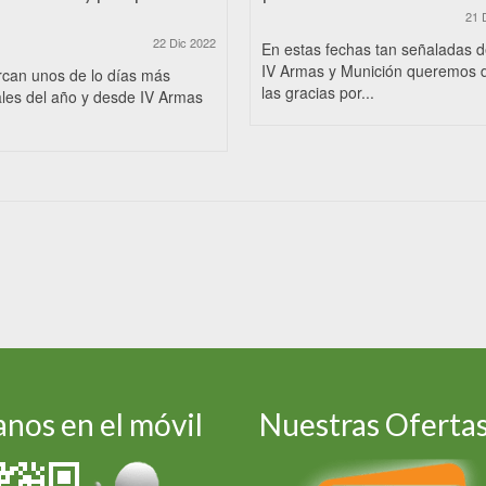
21 
22 Dic 2022
En estas fechas tan señaladas 
IV Armas y Munición queremos 
rcan unos de lo días más
las gracias por...
les del año y desde IV Armas
nos en el móvil
Nuestras Oferta