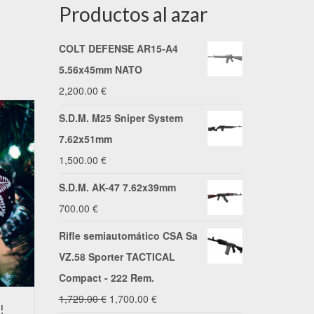
Productos al azar
COLT DEFENSE AR15-A4
5.56x45mm NATO
2,200.00
€
S.D.M. M25 Sniper System
7.62x51mm
1,500.00
€
S.D.M. AK-47 7.62x39mm
700.00
€
Rifle semiautomático CSA Sa
VZ.58 Sporter TACTICAL
Compact - 222 Rem.
El
El
1,729.00
€
1,700.00
€
!
Os deseamos unas Felices
Precio de 