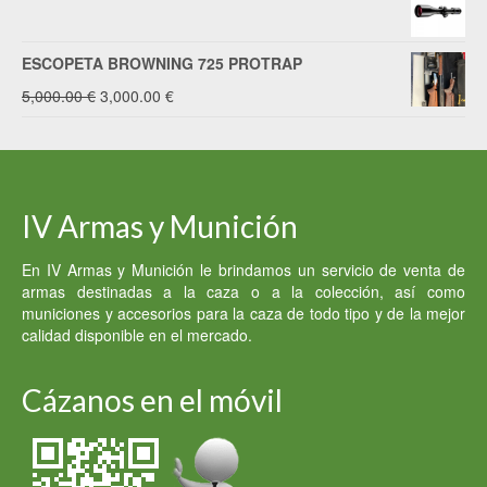
ESCOPETA BROWNING 725 PROTRAP
El
El
5,000.00
€
3,000.00
€
precio
precio
original
actual
era:
es:
IV Armas y Munición
5,000.00 €.
3,000.00 €.
En IV Armas y Munición le brindamos un servicio de venta de
armas destinadas a la caza o a la colección, así como
municiones y accesorios para la caza de todo tipo y de la mejor
calidad disponible en el mercado.
Cázanos en el móvil