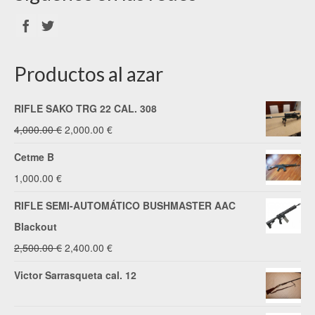
Productos al azar
RIFLE SAKO TRG 22 CAL. 308
El
El
4,000.00
€
2,000.00
€
precio
precio
Cetme B
original
actual
1,000.00
€
era:
es:
RIFLE SEMI-AUTOMÁTICO BUSHMASTER AAC
4,000.00 €.
2,000.00 €.
Blackout
El
El
2,500.00
€
2,400.00
€
precio
precio
Victor Sarrasqueta cal. 12
original
actual
era:
es: