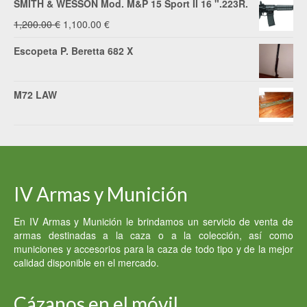
SMITH & WESSON Mod. M&P 15 Sport II 16 ".223R.
El
El
1,200.00
€
1,100.00
€
precio
precio
Escopeta P. Beretta 682 X
original
actual
era:
es:
M72 LAW
1,200.00 €.
1,100.00 €.
IV Armas y Munición
En IV Armas y Munición le brindamos un servicio de venta de
armas destinadas a la caza o a la colección, así como
municiones y accesorios para la caza de todo tipo y de la mejor
calidad disponible en el mercado.
Cázanos en el móvil