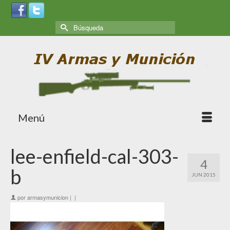
Menú
lee-enfield-cal-303-
4
b
JUN 2015
por
armasymunicion
|
|