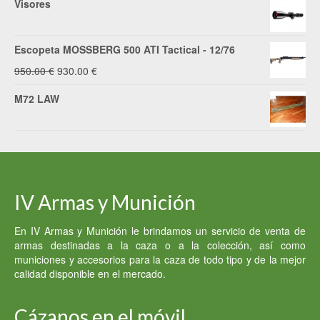
Visores
Escopeta MOSSBERG 500 ATI Tactical - 12/76
El
El
950.00
€
930.00
€
precio
precio
M72 LAW
original
actual
era:
es:
950.00 €.
930.00 €.
IV Armas y Munición
En IV Armas y Munición le brindamos un servicio de venta de
armas destinadas a la caza o a la colección, así como
municiones y accesorios para la caza de todo tipo y de la mejor
calidad disponible en el mercado.
Cázanos en el móvil