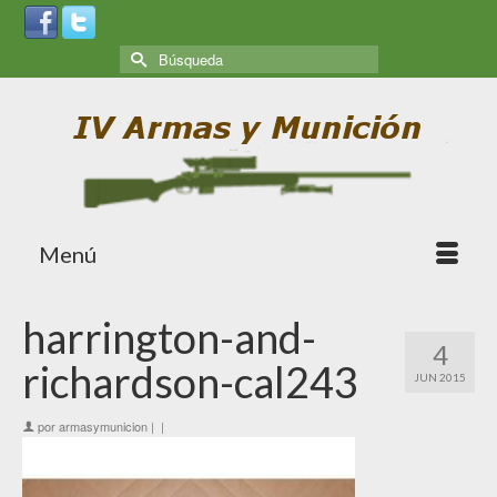
Menú
harrington-and-
4
richardson-cal243
JUN 2015
por
armasymunicion
|
|