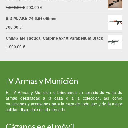
original
actual
El
El
1,000.00
€
800.00
€
era:
es:
precio
precio
S.D.M. AKS-74 5.56x45mm
2,200.00 €.
2,000.00 €.
original
actual
700.00
€
era:
es:
CMMG M4 Tactical Carbine 9x19 Parabellum Black
1,000.00 €.
800.00 €.
1,900.00
€
IV Armas y Munición
En IV Armas y Munición le brindamos un servicio de venta de
armas destinadas a la caza o a la colección, así como
municiones y accesorios para la caza de todo tipo y de la mejor
calidad disponible en el mercado.
Cázanos en el móvil