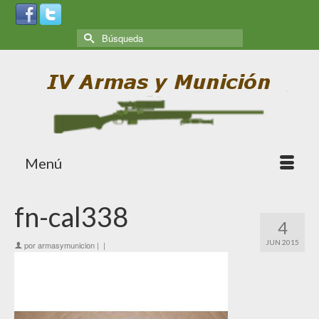
Menú
fn-cal338
4
JUN 2015
por
armasymunicion
|
|