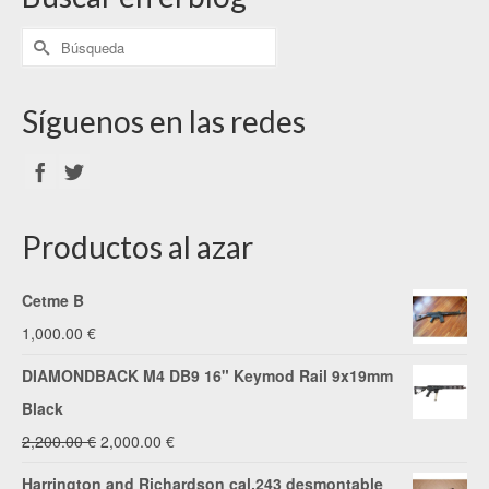
Síguenos en las redes
Productos al azar
Cetme B
1,000.00
€
DIAMONDBACK M4 DB9 16" Keymod Rail 9x19mm
Black
El
El
2,200.00
€
2,000.00
€
precio
precio
Harrington and Richardson cal.243 desmontable