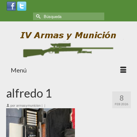
Menú
alfredo 1
8
FEB 2026
por
armasymunicion
|
|