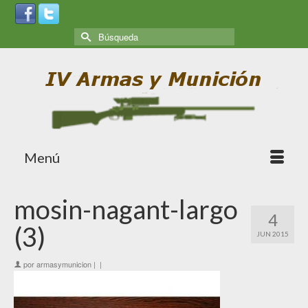
Menú
mosin-nagant-largo
4
(3)
JUN 2015
por
armasymunicion
|
|