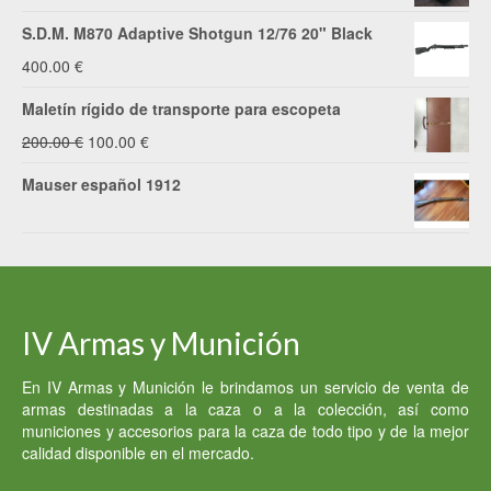
S.D.M. M870 Adaptive Shotgun 12/76 20" Black
400.00
€
Maletín rígido de transporte para escopeta
El
El
200.00
€
100.00
€
precio
precio
Mauser español 1912
original
actual
era:
es:
200.00 €.
100.00 €.
IV Armas y Munición
En IV Armas y Munición le brindamos un servicio de venta de
armas destinadas a la caza o a la colección, así como
municiones y accesorios para la caza de todo tipo y de la mejor
calidad disponible en el mercado.