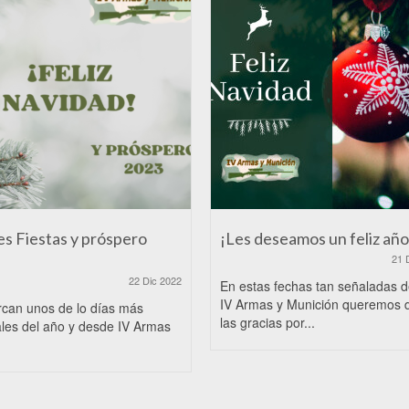
es Fiestas y próspero
¡Les deseamos un feliz año
21 
22 Dic 2022
En estas fechas tan señaladas 
IV Armas y Munición queremos 
rcan unos de lo días más
las gracias por...
les del año y desde IV Armas