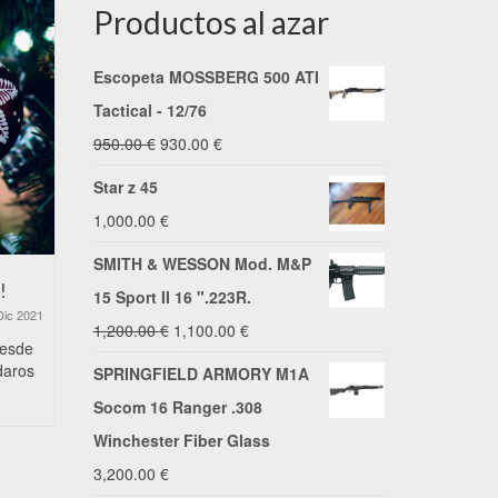
Productos al azar
Escopeta MOSSBERG 500 ATI
Tactical - 12/76
El
El
950.00
€
930.00
€
precio
precio
Star z 45
original
actual
1,000.00
€
era:
es:
SMITH & WESSON Mod. M&P
950.00 €.
930.00 €.
!
Os deseamos unas Felices
Precio de 
15 Sport II 16 ".223R.
Fiestas
Dic 2021
El
El
1,200.00
€
1,100.00
€
16 Dic 2020
desde
Precio de ri
precio
precio
daros
le ofrece el 
SPRINGFIELD ARMORY M1A
Desde I.V. Armas y Munición
que...
original
actual
aprovechamos estas fechas tan
Socom 16 Ranger .308
especiales para desearos unas
era:
es:
Winchester Fiber Glass
Buenas Fiestas...
1,200.00 €.
1,100.00 €.
3,200.00
€