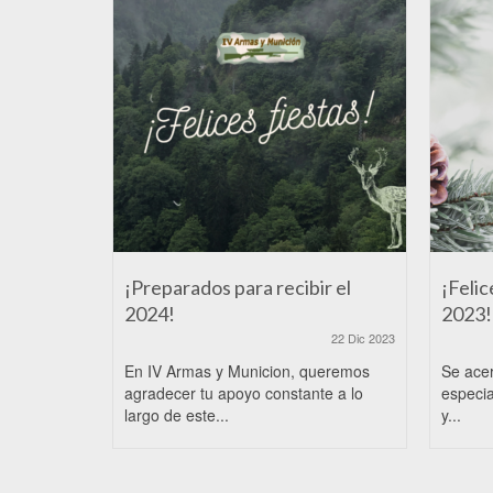
¡Preparados para recibir el
¡Felic
2024!
2023!
22 Dic 2023
En IV Armas y Municion, queremos
Se ace
agradecer tu apoyo constante a lo
especia
largo de este...
y...