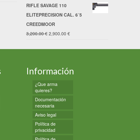
RIFLE SAVAGE 110
ELITEPRECISION CAL. 6´5
CREEDMOOR
El
El
3,200.00
€
2,900.00
€
precio
precio
original
actual
era:
es:
s
Información
3,200.00 €.
2,900.00 €.
¿Que arma
quieres?
Documentación
necesaria
Aviso legal
Política de
privacidad
Política de