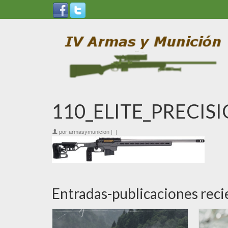
110_ELITE_PRECIS
por
armasymunicion
|
|
Entradas-publicaciones reci