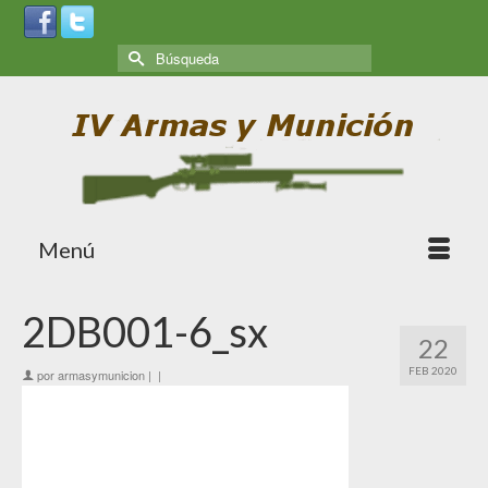
Menú
2DB001-6_sx
22
FEB 2020
por
armasymunicion
|
|