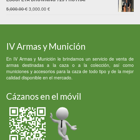
El
El
5,000.00
€
3,000.00
€
precio
precio
original
actual
era:
es:
IV Armas y Munición
5,000.00 €.
3,000.00 €.
En IV Armas y Munición le brindamos un servicio de venta de
armas destinadas a la caza o a la colección, así como
municiones y accesorios para la caza de todo tipo y de la mejor
calidad disponible en el mercado.
Cázanos en el móvil