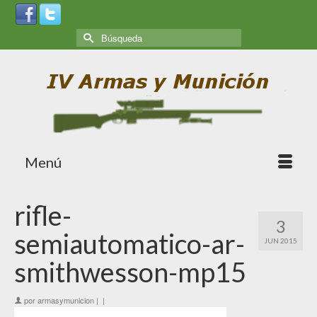
Menú
rifle-
3
semiautomatico-ar-
JUN 2015
smithwesson-mp15
por
armasymunicion
|
|