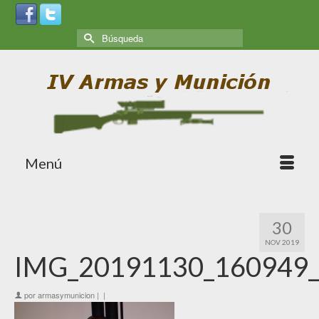
Menú
30
NOV 2019
IMG_20191130_160949
por
armasymunicion
|
|