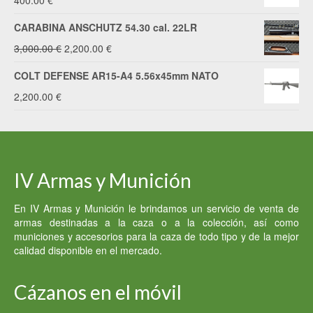
400.00
€
CARABINA ANSCHUTZ 54.30 cal. 22LR
El
El
3,000.00
€
2,200.00
€
precio
precio
COLT DEFENSE AR15-A4 5.56x45mm NATO
original
actual
2,200.00
€
era:
es:
3,000.00 €.
2,200.00 €.
IV Armas y Munición
En IV Armas y Munición le brindamos un servicio de venta de
armas destinadas a la caza o a la colección, así como
municiones y accesorios para la caza de todo tipo y de la mejor
calidad disponible en el mercado.
Cázanos en el móvil