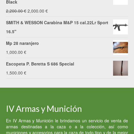
Black
El
El
2,200.00
€
2,000.00
€
precio
precio
SMITH & WESSON Carabina M&P 15 cal.22Lr Sport
original
actual
16.5"
era:
es:
Mp 28 naranjero
2,200.00 €.
2,000.00 €.
1,000.00
€
Escopeta P. Beretta S 686 Special
1,500.00
€
IV Armas y Munición
En IV Armas y Munición le brindamos un servicio de venta de
armas destinadas a la caza o a la colección, así como
municiones y accesorios para la caza de todo tipo y de la mejor