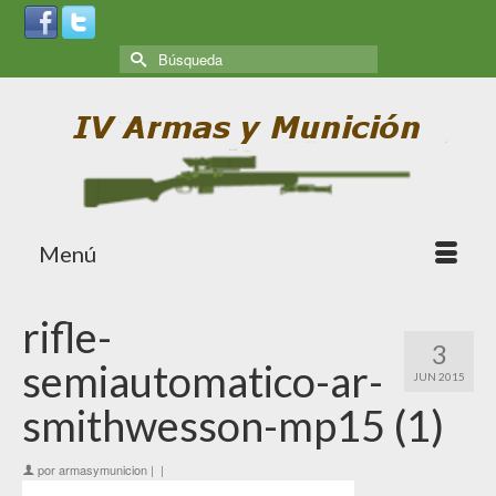
Menú
rifle-
3
semiautomatico-ar-
JUN 2015
smithwesson-mp15 (1)
por
armasymunicion
|
|