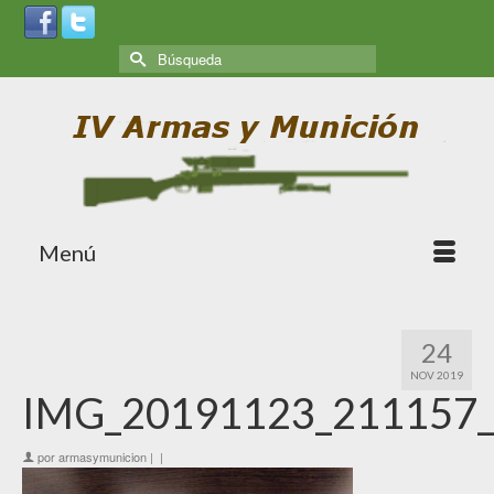
Menú
24
NOV 2019
IMG_20191123_211157
por
armasymunicion
|
|