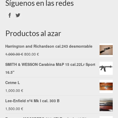
Síguenos en las redes
Productos al azar
Harrington and Richardson cal.243 desmontable
El
El
1,000.00
€
800.00
€
precio
precio
SMITH & WESSON Carabina M&P 15 cal.22Lr Sport
original
actual
16.5"
era:
es:
Cetme L
1,000.00 €.
800.00 €.
1,000.00
€
Lee-Enfield nº4 Mk I cal. 303 B
1,500.00
€