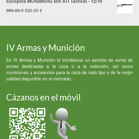
Escopeta MOSSBERG 500 ATI Tactical - 12/76
El
El
950.00
€
930.00
€
precio
precio
original
actual
era:
es:
IV Armas y Munición
950.00 €.
930.00 €.
En IV Armas y Munición le brindamos un servicio de venta de
armas destinadas a la caza o a la colección, así como
municiones y accesorios para la caza de todo tipo y de la mejor
calidad disponible en el mercado.
Cázanos en el móvil