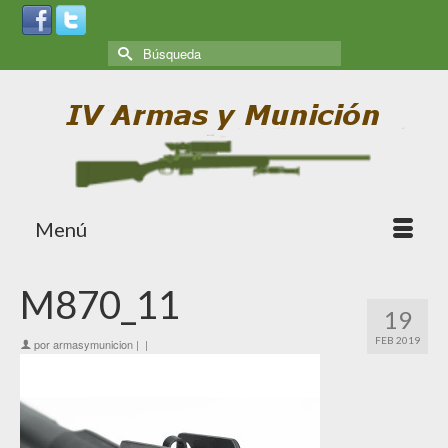
Menú
M870_11
19
FEB 2019
por
armasymunicion
|
|