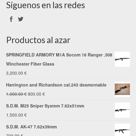
Síguenos en las redes
Productos al azar
SPRINGFIELD ARMORY M1A Socom 16 Ranger .308
Winchester Fiber Glass
3,200.00
€
Harrington and Richardson cal.243 desmontable
El
El
1,000.00
€
800.00
€
precio
precio
S.D.M. M25 Sniper System 7.62x51mm
original
actual
1,500.00
€
era:
es:
S.D.M. AK-47 7.62x39mm
1,000.00 €.
800.00 €.
700.00
€