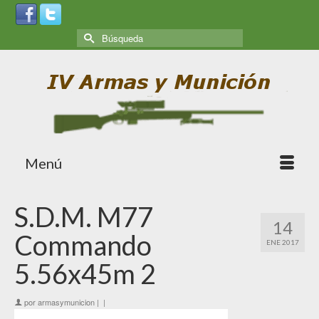
Menú
S.D.M. M77
14
Commando
ENE 2017
5.56x45m 2
por
armasymunicion
|
|