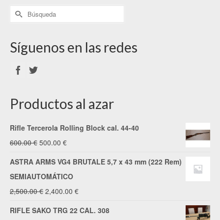
Síguenos en las redes
Productos al azar
Rifle Tercerola Rolling Block cal. 44-40
El
El
600.00
€
500.00
€
precio
precio
ASTRA ARMS VG4 BRUTALE 5,7 x 43 mm (222 Rem)
original
actual
SEMIAUTOMÁTICO
era:
es:
El
El
2,500.00
€
2,400.00
€
600.00 €.
500.00 €.
precio
precio
RIFLE SAKO TRG 22 CAL. 308