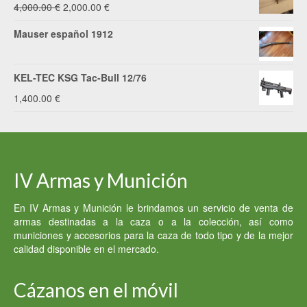
original
actual
El
El
4,000.00
€
2,000.00
€
era:
es:
precio
precio
Mauser español 1912
2,500.00 €.
2,400.00 €.
original
actual
era:
es:
KEL-TEC KSG Tac-Bull 12/76
4,000.00 €.
2,000.00 €.
1,400.00
€
IV Armas y Munición
En IV Armas y Munición le brindamos un servicio de venta de
armas destinadas a la caza o a la colección, así como
municiones y accesorios para la caza de todo tipo y de la mejor
calidad disponible en el mercado.
Cázanos en el móvil