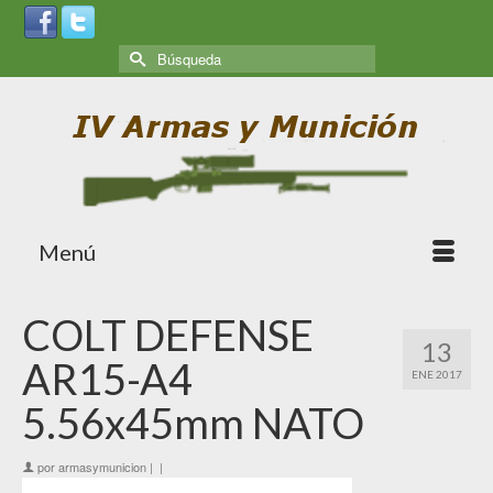
Menú
COLT DEFENSE
13
AR15-A4
ENE 2017
5.56x45mm NATO
por
armasymunicion
|
|