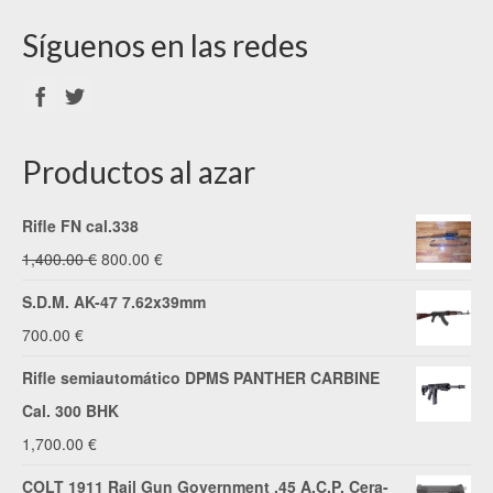
Síguenos en las redes
Productos al azar
Rifle FN cal.338
El
El
1,400.00
€
800.00
€
precio
precio
S.D.M. AK-47 7.62x39mm
original
actual
700.00
€
era:
es:
Rifle semiautomático DPMS PANTHER CARBINE
1,400.00 €.
800.00 €.
Cal. 300 BHK
1,700.00
€
COLT 1911 Rail Gun Government .45 A.C.P. Cera-