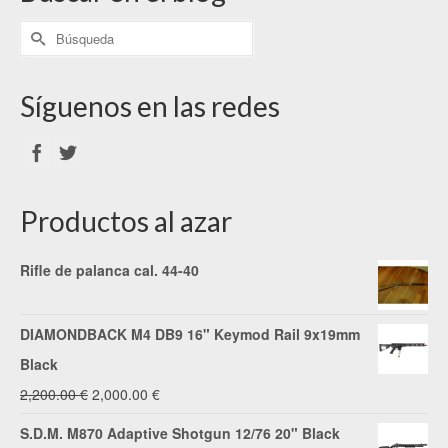
Síguenos en las redes
Productos al azar
Rifle de palanca cal. 44-40
DIAMONDBACK M4 DB9 16" Keymod Rail 9x19mm
Black
El
El
2,200.00
€
2,000.00
€
precio
precio
S.D.M. M870 Adaptive Shotgun 12/76 20" Black