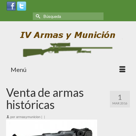
Menú
Venta de armas
1
históricas
MAR 2016
por
armasymunicion
|
|