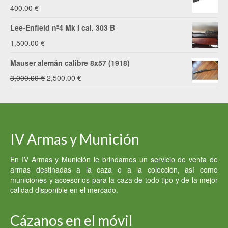
original
actual
400.00
€
era:
es:
Lee-Enfield nº4 Mk I cal. 303 B
2,200.00 €.
2,000.00 €.
1,500.00
€
Mauser alemán calibre 8x57 (1918)
El
El
3,000.00
€
2,500.00
€
precio
precio
original
actual
era:
es:
IV Armas y Munición
3,000.00 €.
2,500.00 €.
En IV Armas y Munición le brindamos un servicio de venta de
armas destinadas a la caza o a la colección, así como
municiones y accesorios para la caza de todo tipo y de la mejor
calidad disponible en el mercado.
Cázanos en el móvil