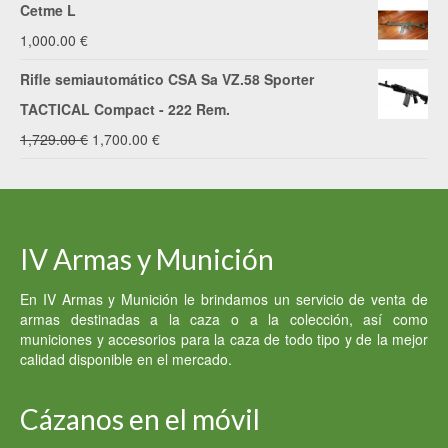
Cetme L
1,000.00
€
Rifle semiautomático CSA Sa VZ.58 Sporter
TACTICAL Compact - 222 Rem.
El
El
1,729.00
€
1,700.00
€
precio
precio
original
actual
era:
es:
IV Armas y Munición
1,729.00 €.
1,700.00 €.
En IV Armas y Munición le brindamos un servicio de venta de
armas destinadas a la caza o a la colección, así como
municiones y accesorios para la caza de todo tipo y de la mejor
calidad disponible en el mercado.
Cázanos en el móvil