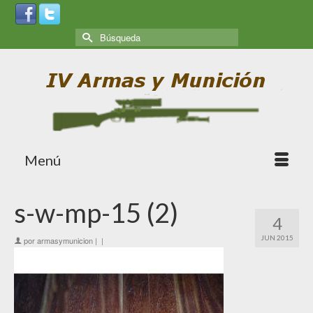
Menú
s-w-mp-15 (2)
4
JUN 2015
por
armasymunicion
|
|