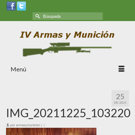
Menú
25
DIC 2021
IMG_20211225_103220
por
armasymunicion
|
|