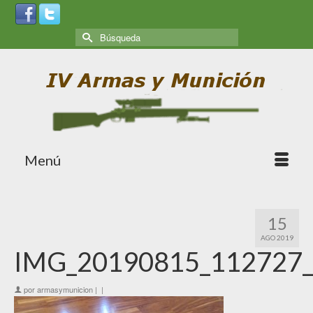
Menú
15
AGO 2019
IMG_20190815_112727
por
armasymunicion
|
|